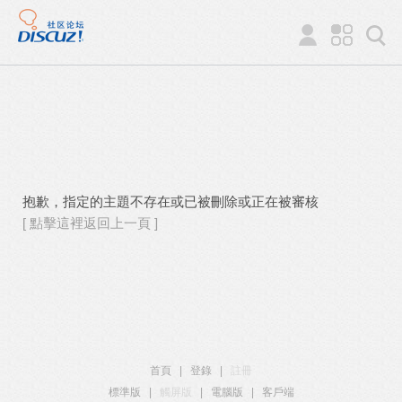
抱歉，指定的主題不存在或已被刪除或正在被審核
[ 點擊這裡返回上一頁 ]
首頁
|
登錄
|
註冊
標準版
|
觸屏版
|
電腦版
|
客戶端