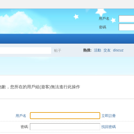
用戶名
密碼
熱搜:
活動
交友
discuz
帖子
搜
索
抱歉，您所在的用戶組(遊客)無法進行此操作
用戶名
立即註冊
密碼:
找回密碼