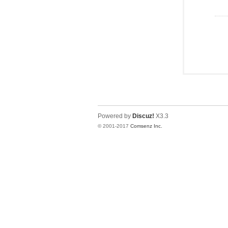
Powered by
Discuz!
X3.3
© 2001-2017
Comsenz Inc.