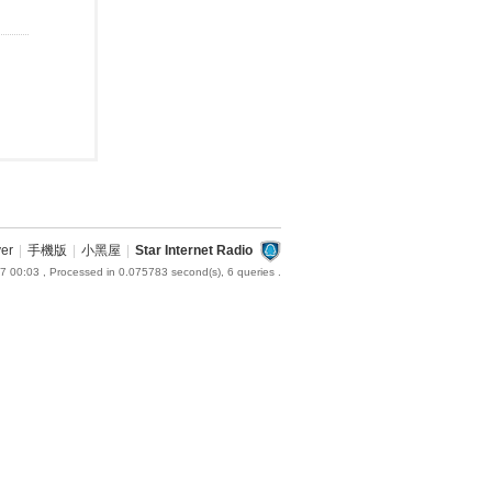
ver
|
手機版
|
小黑屋
|
Star Internet Radio
7 00:03
, Processed in 0.075783 second(s), 6 queries .