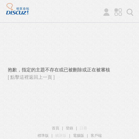
抱歉，指定的主題不存在或已被刪除或正在被審核
[ 點擊這裡返回上一頁 ]
首頁
|
登錄
|
註冊
標準版
|
觸屏版
|
電腦版
|
客戶端