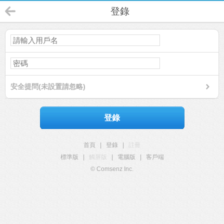
登錄
安全提問(未設置請忽略)
登錄
首頁
|
登錄
|
註冊
標準版
|
觸屏版
|
電腦版
|
客戶端
© Comsenz Inc.