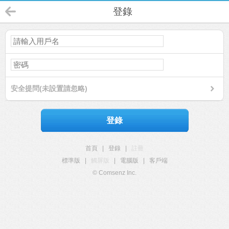
登錄
安全提問(未設置請忽略)
登錄
首頁
|
登錄
|
註冊
標準版
|
觸屏版
|
電腦版
|
客戶端
© Comsenz Inc.