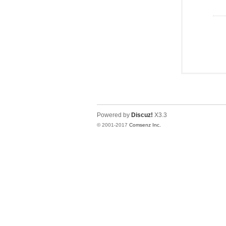
Powered by
Discuz!
X3.3
© 2001-2017
Comsenz Inc.