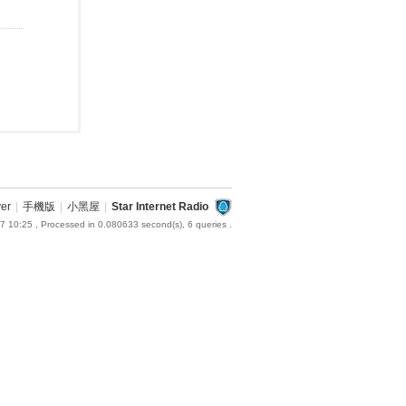
ver
|
手機版
|
小黑屋
|
Star Internet Radio
7 10:25
, Processed in 0.080633 second(s), 6 queries .