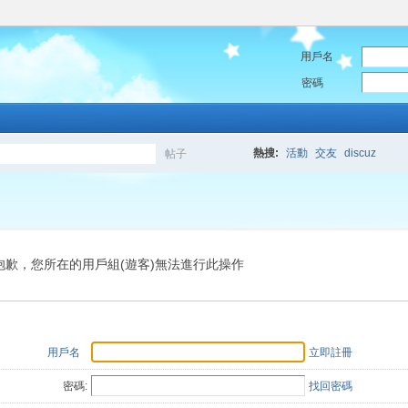
用戶名
密碼
熱搜:
活動
交友
discuz
帖子
搜
索
抱歉，您所在的用戶組(遊客)無法進行此操作
用戶名
立即註冊
密碼:
找回密碼