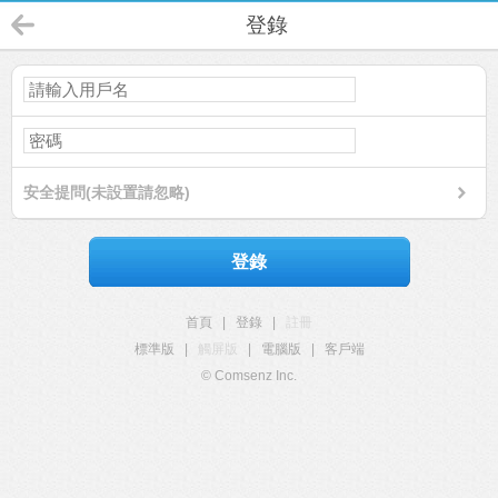
登錄
安全提問(未設置請忽略)
登錄
首頁
|
登錄
|
註冊
標準版
|
觸屏版
|
電腦版
|
客戶端
© Comsenz Inc.