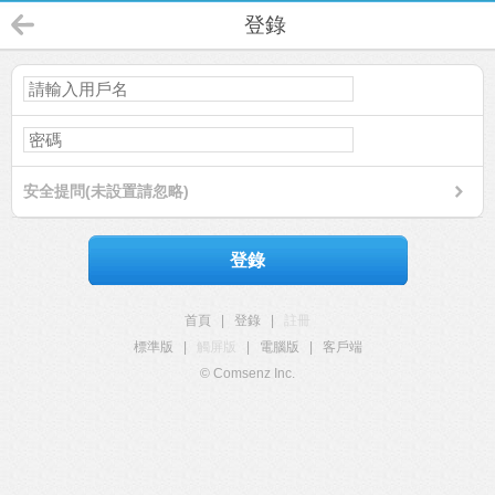
登錄
安全提問(未設置請忽略)
登錄
首頁
|
登錄
|
註冊
標準版
|
觸屏版
|
電腦版
|
客戶端
© Comsenz Inc.