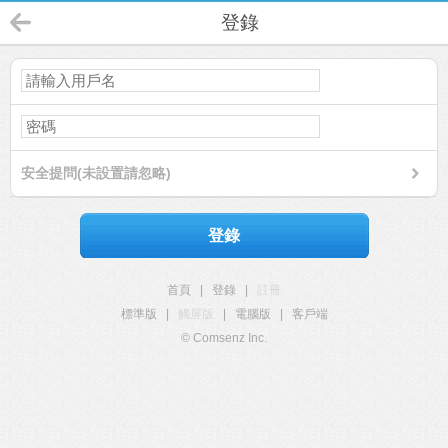
登錄
安全提問(未設置請忽略)
登錄
首頁
|
登錄
|
註冊
標準版
|
觸屏版
|
電腦版
|
客戶端
© Comsenz Inc.