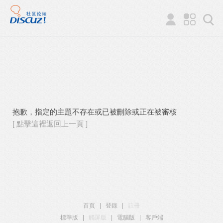
抱歉，指定的主題不存在或已被刪除或正在被審核
[ 點擊這裡返回上一頁 ]
首頁
|
登錄
|
註冊
標準版
|
觸屏版
|
電腦版
|
客戶端