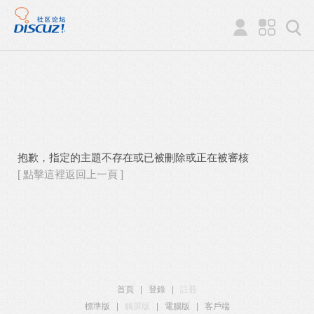
抱歉，指定的主題不存在或已被刪除或正在被審核
[ 點擊這裡返回上一頁 ]
首頁
|
登錄
|
註冊
標準版
|
觸屏版
|
電腦版
|
客戶端