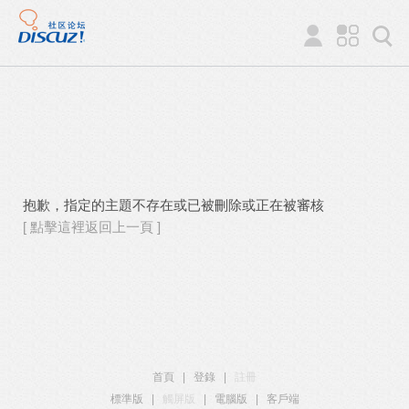
抱歉，指定的主題不存在或已被刪除或正在被審核
[ 點擊這裡返回上一頁 ]
首頁
|
登錄
|
註冊
標準版
|
觸屏版
|
電腦版
|
客戶端