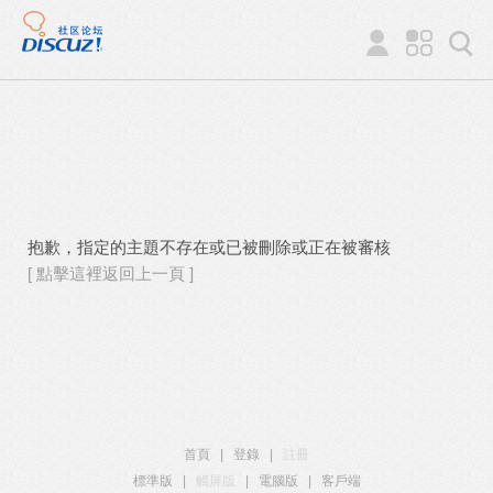
抱歉，指定的主題不存在或已被刪除或正在被審核
[ 點擊這裡返回上一頁 ]
首頁
|
登錄
|
註冊
標準版
|
觸屏版
|
電腦版
|
客戶端