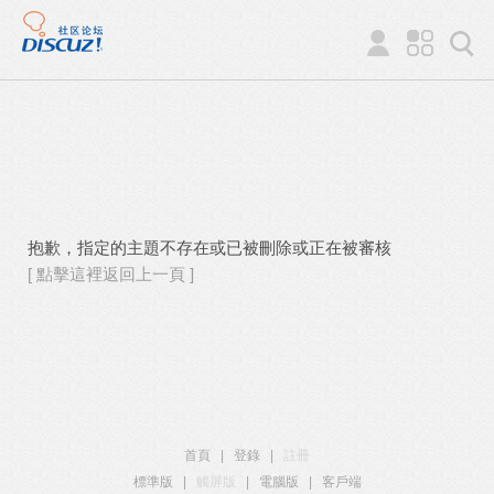
抱歉，指定的主題不存在或已被刪除或正在被審核
[ 點擊這裡返回上一頁 ]
首頁
|
登錄
|
註冊
標準版
|
觸屏版
|
電腦版
|
客戶端