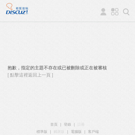
抱歉，指定的主題不存在或已被刪除或正在被審核
[ 點擊這裡返回上一頁 ]
首頁
|
登錄
|
註冊
標準版
|
觸屏版
|
電腦版
|
客戶端