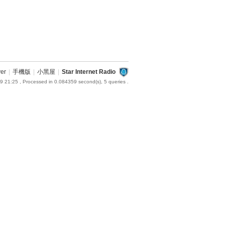
ver
|
手機版
|
小黑屋
|
Star Internet Radio
9 21:25
, Processed in 0.084359 second(s), 5 queries .