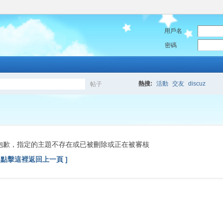
用戶名
密碼
熱搜:
活動
交友
discuz
帖子
搜
索
抱歉，指定的主題不存在或已被刪除或正在被審核
[ 點擊這裡返回上一頁 ]