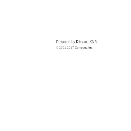
Powered by
Discuz!
X3.3
© 2001-2017
Comsenz Inc.