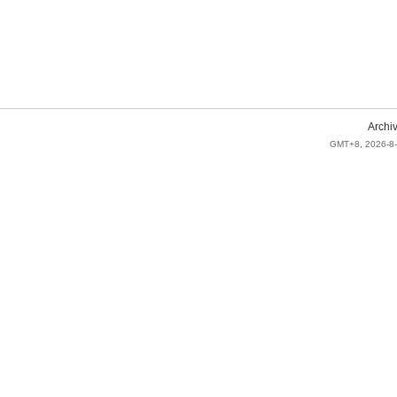
Archi
GMT+8, 2026-8-