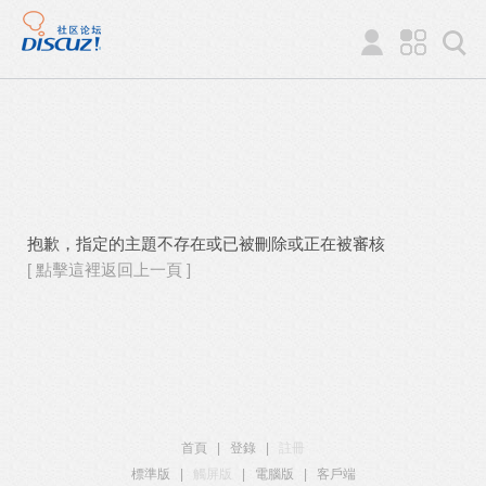
抱歉，指定的主題不存在或已被刪除或正在被審核
[ 點擊這裡返回上一頁 ]
首頁
|
登錄
|
註冊
標準版
|
觸屏版
|
電腦版
|
客戶端