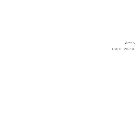
Archi
GMT+8, 2026-8-