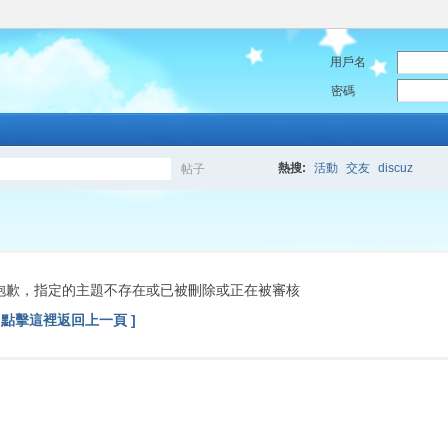
用戶名
密碼
熱搜:
活動
交友
discuz
帖子
搜
索
抱歉，指定的主題不存在或已被刪除或正在被審核
[ 點擊這裡返回上一頁 ]