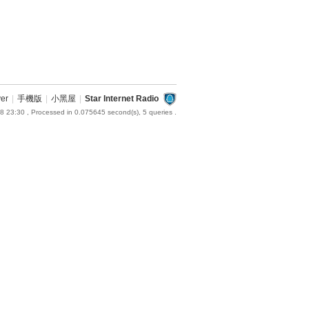
ver
|
手機版
|
小黑屋
|
Star Internet Radio
8 23:30
, Processed in 0.075645 second(s), 5 queries .