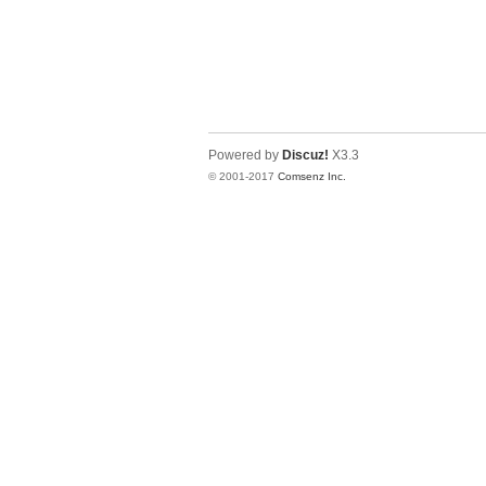
Powered by
Discuz!
X3.3
© 2001-2017
Comsenz Inc.