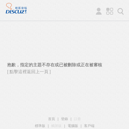
抱歉，指定的主題不存在或已被刪除或正在被審核
[ 點擊這裡返回上一頁 ]
首頁
|
登錄
|
註冊
標準版
|
觸屏版
|
電腦版
|
客戶端