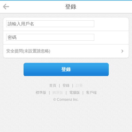
登錄
安全提問(未設置請忽略)
登錄
首頁
|
登錄
|
註冊
標準版
|
觸屏版
|
電腦版
|
客戶端
© Comsenz Inc.