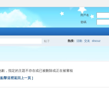
用戶名
密碼
熱搜:
活動
交友
discuz
帖子
搜
索
抱歉，指定的主題不存在或已被刪除或正在被審核
[ 點擊這裡返回上一頁 ]