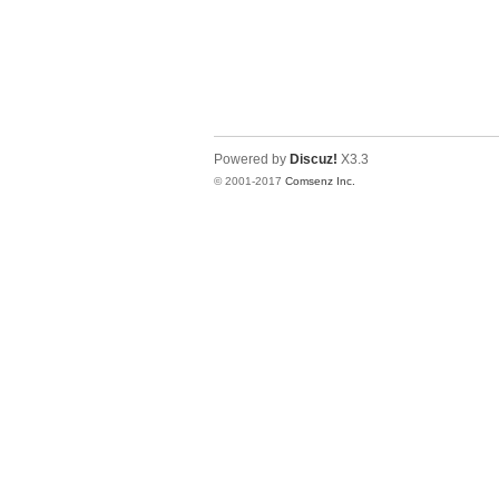
Powered by
Discuz!
X3.3
© 2001-2017
Comsenz Inc.