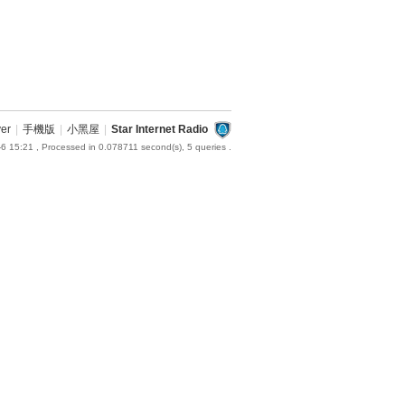
ver
|
手機版
|
小黑屋
|
Star Internet Radio
6 15:21
, Processed in 0.078711 second(s), 5 queries .