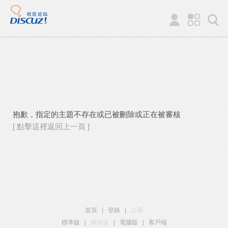
抱歉，指定的主題不存在或已被刪除或正在被審核
[ 點擊這裡返回上一頁 ]
首頁
|
登錄
|
註冊
標準版
|
觸屏版
|
電腦版
|
客戶端