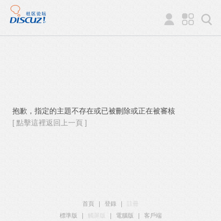
抱歉，指定的主題不存在或已被刪除或正在被審核
[ 點擊這裡返回上一頁 ]
首頁
|
登錄
|
註冊
標準版
|
觸屏版
|
電腦版
|
客戶端