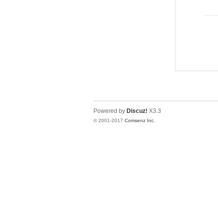
Powered by
Discuz!
X3.3
© 2001-2017
Comsenz Inc.