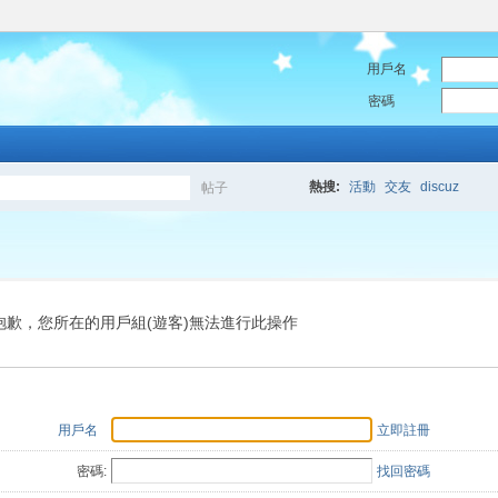
用戶名
密碼
熱搜:
活動
交友
discuz
帖子
搜
索
抱歉，您所在的用戶組(遊客)無法進行此操作
用戶名
立即註冊
密碼:
找回密碼