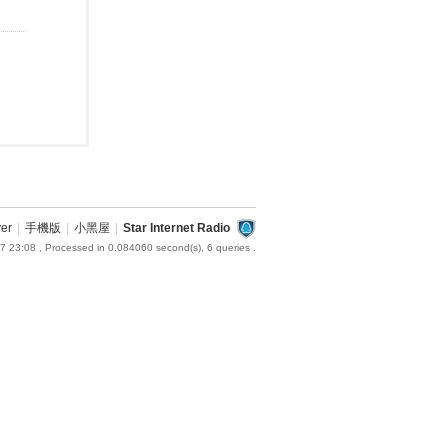
ver
|
手機版
|
小黑屋
|
Star Internet Radio
7 23:08
, Processed in 0.084060 second(s), 6 queries .