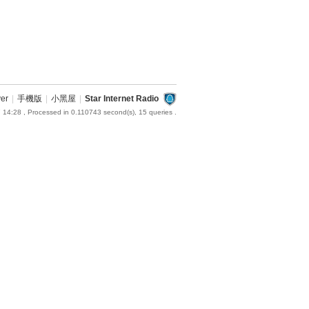
ver
|
手機版
|
小黑屋
|
Star Internet Radio
 14:28
, Processed in 0.110743 second(s), 15 queries .