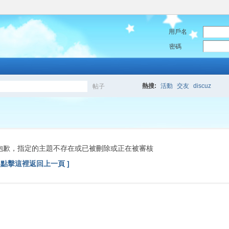
用戶名
密碼
熱搜:
活動
交友
discuz
帖子
搜
索
抱歉，指定的主題不存在或已被刪除或正在被審核
[ 點擊這裡返回上一頁 ]