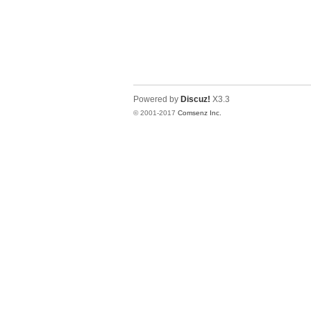
Powered by
Discuz!
X3.3
© 2001-2017
Comsenz Inc.