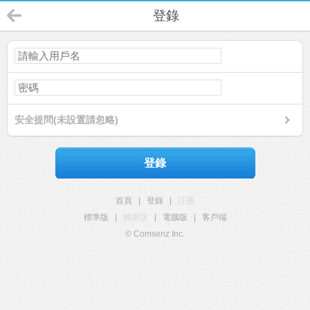
登錄
安全提問(未設置請忽略)
登錄
首頁
|
登錄
|
註冊
標準版
|
觸屏版
|
電腦版
|
客戶端
© Comsenz Inc.