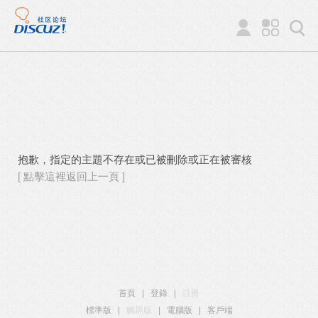
抱歉，指定的主題不存在或已被刪除或正在被審核
[ 點擊這裡返回上一頁 ]
首頁
|
登錄
|
註冊
標準版
|
觸屏版
|
電腦版
|
客戶端