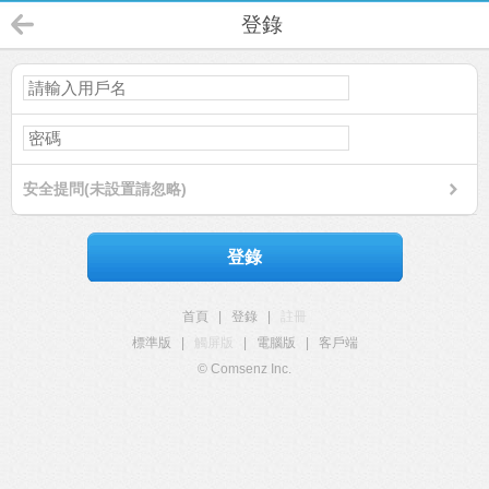
登錄
安全提問(未設置請忽略)
登錄
首頁
|
登錄
|
註冊
標準版
|
觸屏版
|
電腦版
|
客戶端
© Comsenz Inc.