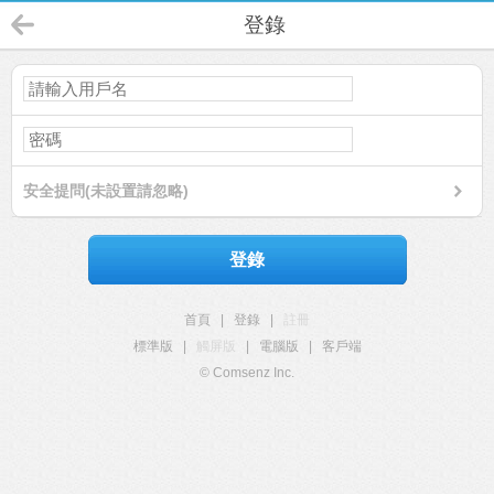
登錄
安全提問(未設置請忽略)
登錄
首頁
|
登錄
|
註冊
標準版
|
觸屏版
|
電腦版
|
客戶端
© Comsenz Inc.