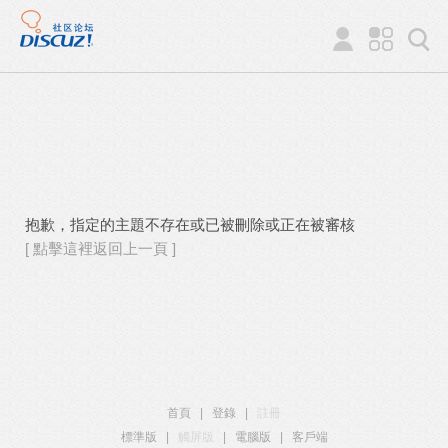
抱歉，指定的主題不存在或已被刪除或正在被審核
[ 點擊這裡返回上一頁 ]
首頁
|
登錄
|
註冊
標準版
|
觸屏版
|
電腦版
|
客戶端