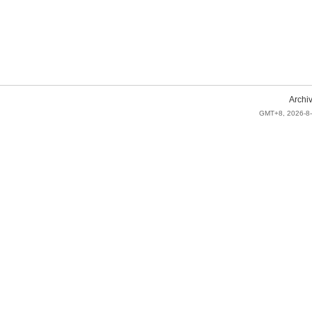
Archi
GMT+8, 2026-8-