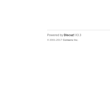
Powered by
Discuz!
X3.3
© 2001-2017
Comsenz Inc.