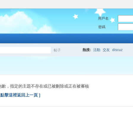
用戶名
密碼
熱搜:
活動
交友
discuz
帖子
搜
索
抱歉，指定的主題不存在或已被刪除或正在被審核
[ 點擊這裡返回上一頁 ]