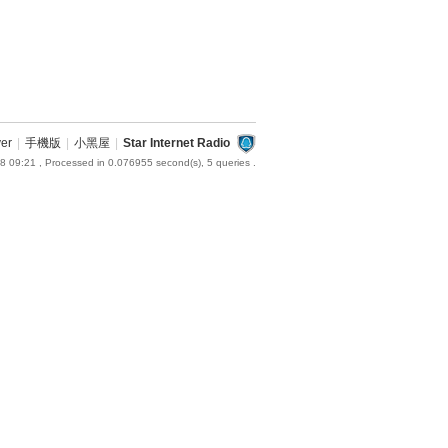
ver
|
手機版
|
小黑屋
|
Star Internet Radio
8 09:21
, Processed in 0.076955 second(s), 5 queries .