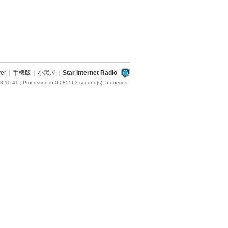
ver
|
手機版
|
小黑屋
|
Star Internet Radio
8 10:41
, Processed in 0.085563 second(s), 5 queries .