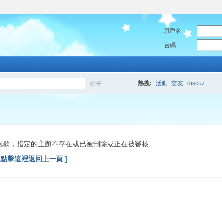
用戶名
密碼
熱搜:
活動
交友
discuz
帖子
搜
索
抱歉，指定的主題不存在或已被刪除或正在被審核
[ 點擊這裡返回上一頁 ]