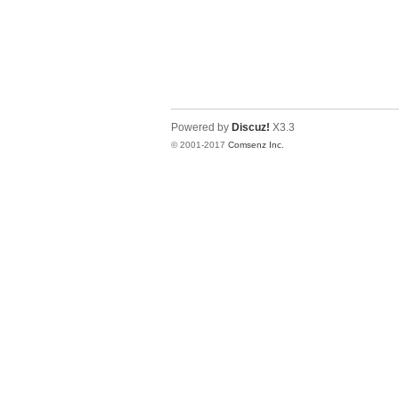
Powered by
Discuz!
X3.3
© 2001-2017
Comsenz Inc.