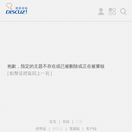
抱歉，指定的主題不存在或已被刪除或正在被審核
[ 點擊這裡返回上一頁 ]
首頁
|
登錄
|
註冊
標準版
|
觸屏版
|
電腦版
|
客戶端