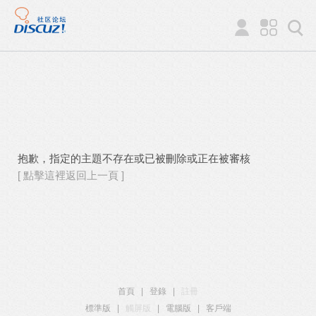
抱歉，指定的主題不存在或已被刪除或正在被審核
[ 點擊這裡返回上一頁 ]
首頁
|
登錄
|
註冊
標準版
|
觸屏版
|
電腦版
|
客戶端