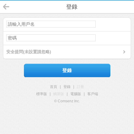
登錄
安全提問(未設置請忽略)
登錄
首頁
|
登錄
|
註冊
標準版
|
觸屏版
|
電腦版
|
客戶端
© Comsenz Inc.