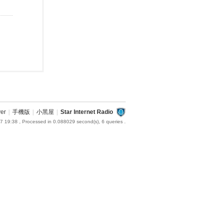
ver
|
手機版
|
小黑屋
|
Star Internet Radio
7 19:38
, Processed in 0.088029 second(s), 6 queries .