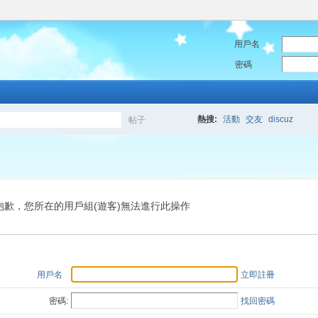
用戶名
密碼
熱搜:
活動
交友
discuz
帖子
搜
索
抱歉，您所在的用戶組(遊客)無法進行此操作
用戶名
立即註冊
密碼:
找回密碼