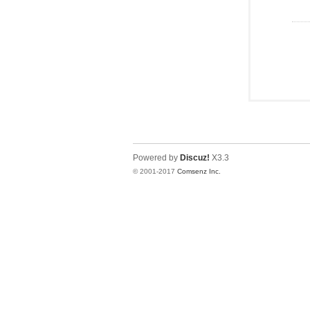
Powered by
Discuz!
X3.3
© 2001-2017
Comsenz Inc.