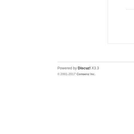
Powered by
Discuz!
X3.3
© 2001-2017
Comsenz Inc.