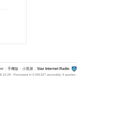
ver
|
手機版
|
小黑屋
|
Star Internet Radio
8 22:29
, Processed in 0.091327 second(s), 6 queries .