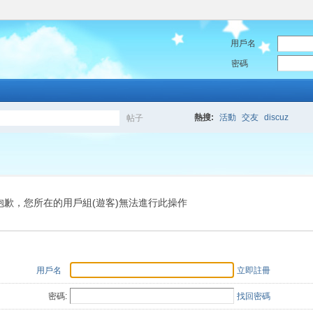
用戶名
密碼
熱搜:
活動
交友
discuz
帖子
搜
索
抱歉，您所在的用戶組(遊客)無法進行此操作
用戶名
立即註冊
密碼:
找回密碼