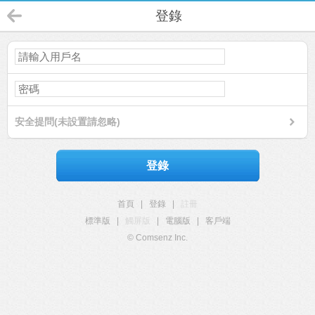
登錄
安全提問(未設置請忽略)
登錄
首頁
|
登錄
|
註冊
標準版
|
觸屏版
|
電腦版
|
客戶端
© Comsenz Inc.