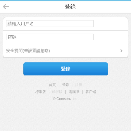
登錄
安全提問(未設置請忽略)
登錄
首頁
|
登錄
|
註冊
標準版
|
觸屏版
|
電腦版
|
客戶端
© Comsenz Inc.