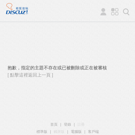
抱歉，指定的主題不存在或已被刪除或正在被審核
[ 點擊這裡返回上一頁 ]
首頁
|
登錄
|
註冊
標準版
|
觸屏版
|
電腦版
|
客戶端