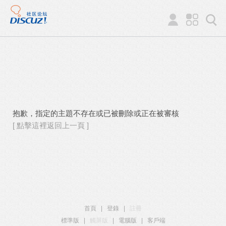
抱歉，指定的主題不存在或已被刪除或正在被審核
[ 點擊這裡返回上一頁 ]
首頁
|
登錄
|
註冊
標準版
|
觸屏版
|
電腦版
|
客戶端