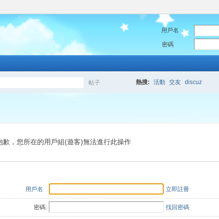
用戶名
密碼
熱搜:
活動
交友
discuz
帖子
搜
索
抱歉，您所在的用戶組(遊客)無法進行此操作
用戶名
立即註冊
密碼:
找回密碼