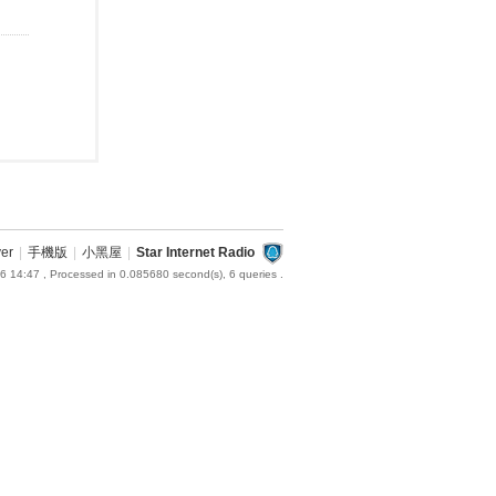
ver
|
手機版
|
小黑屋
|
Star Internet Radio
6 14:47
, Processed in 0.085680 second(s), 6 queries .