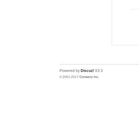
Powered by
Discuz!
X3.3
© 2001-2017
Comsenz Inc.