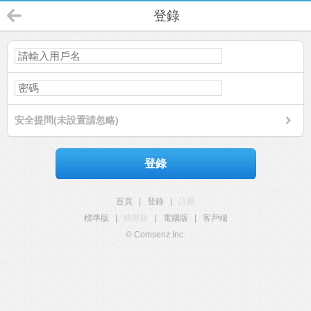
登錄
安全提問(未設置請忽略)
登錄
首頁
|
登錄
|
註冊
標準版
|
觸屏版
|
電腦版
|
客戶端
© Comsenz Inc.