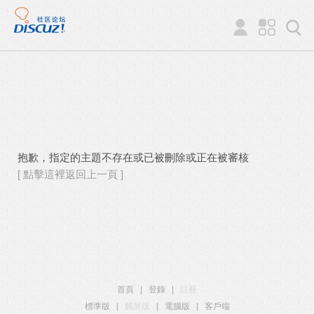
抱歉，指定的主題不存在或已被刪除或正在被審核
[ 點擊這裡返回上一頁 ]
首頁
|
登錄
|
註冊
標準版
|
觸屏版
|
電腦版
|
客戶端