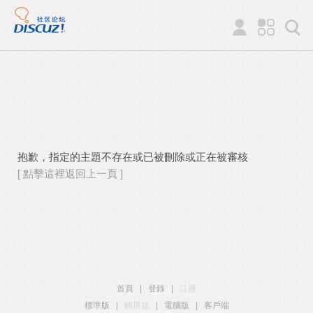
抱歉，指定的主題不存在或已被刪除或正在被審核
[ 點擊這裡返回上一頁 ]
首頁
|
登錄
|
註冊
標準版
|
觸屏版
|
電腦版
|
客戶端