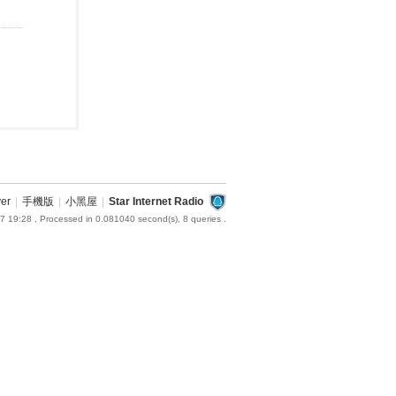
ver
|
手機版
|
小黑屋
|
Star Internet Radio
7 19:28
, Processed in 0.081040 second(s), 8 queries .