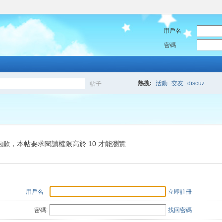
用戶名
密碼
熱搜:
活動
交友
discuz
帖子
搜
索
抱歉，本帖要求閱讀權限高於 10 才能瀏覽
用戶名
立即註冊
密碼:
找回密碼