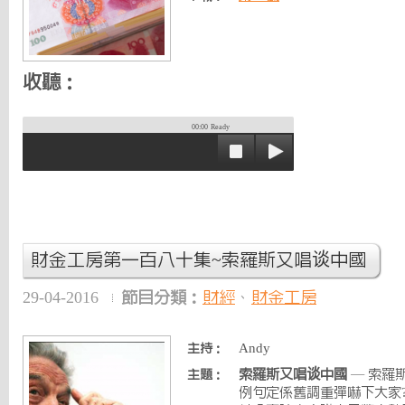
收聽：
00:00
Ready
財金工房第一百八十集~索羅斯又唱谈中國
29-04-2016
節目分類：
財經
、
財金工房
Andy
主持：
索羅斯又唱谈中國
— 索羅
主題：
例句定係舊調重彈嚇下大家?