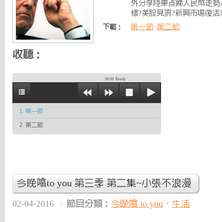
外分享陸東点睇人民幣走勢
樣?美股見頂?新興市場復活?
第一節
第二節
下載：
收聽：
00:00
Ready
1. 第一節
2. 第二節
今晚噏to you 第三季 第二集~小張不浪漫
02-04-2016
節目分類：
今晚噏 to you
、
生活