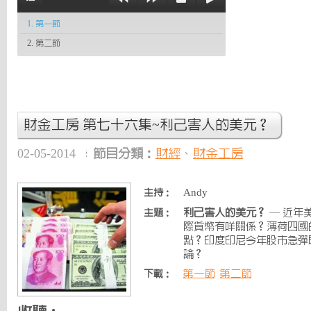
1. 第一節
2. 第二節
財金工房 第七十六集~利己害人的美元？
02-05-2014
節目分類：
財經
、
財金工房
Andy
主持：
利己害人的美元？
— 近年
主題：
際貨幣有咩關係？薄荷四國
點？印度印尼今年股市急彈
論？
第一節
第二節
下載：