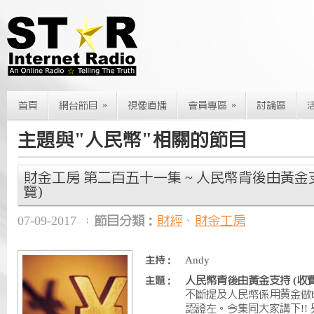
»
»
首頁
網台節目
視像直播
會員專區
討論區
主題與"人民幣"相關的節目
財金工房 第二百五十一集 ~ 人民幣背後由黃金
覽)
07-09-2017
節目分類：
財經
、
財金工房
Andy
主持：
人民幣背後由黃金支持 (收
主題：
不斷提及人民幣係用黄金做bac
認證左。今集同大家講下!!