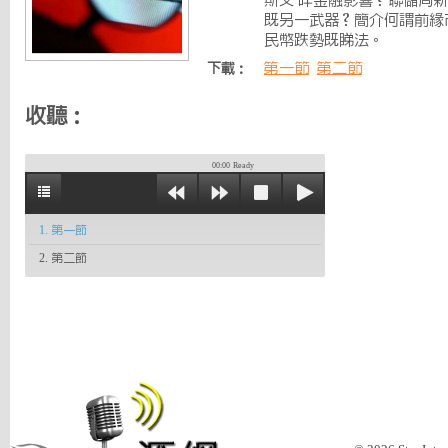
斯又 咩金融影響？聯儲局
既另一武器？簡介何謂前緣市場
民幣跌勢既睇法。
第一節
第二節
下載：
收聽：
00:00
Ready
1. 第一節
2. 第二節