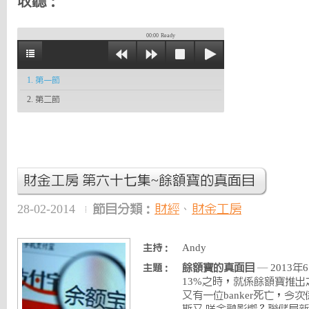
收聽：
00:00
Ready
1. 第一節
2. 第二節
財金工房 第六十七集~餘額寶的真面目
28-02-2014
節目分類：
財經
、
財金工房
Andy
主持：
餘額寶的真面目
— 2013
主題：
13%之時，就係餘額寶推
又有一位banker死亡，