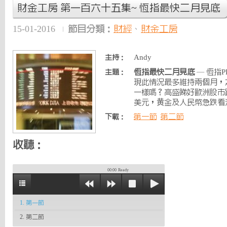
財金工房 第一百六十五集~ 恆指最快二月見底
15-01-2016
節目分類：
財經
、
財金工房
Andy
主持：
恆指最快二月見底
— 恆指
主題：
現此情況最多維持兩個月，
一樣嗎？高盛睇好歐洲股市
美元，黄金及人民幣急跌看
第一節
第二節
下載：
收聽：
00:00
Ready
1. 第一節
2. 第二節