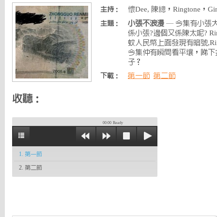
懷Dee, 陳總，Ringtone，Gin
主持：
小張不浪漫
— 今集有小張
主題：
係小張?邊個又係陳太呢? Ri
蚊人民幣上面發現有暗號,Rin
今集仲有瞬間看平壤，睇下
子？
第一節
第二節
下載：
收聽：
00:00
Ready
1. 第一節
2. 第二節