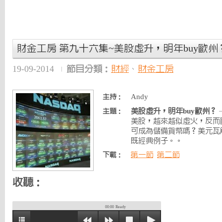
財金工房 第九十六集~美股虛升，明年buy歐州
19-09-2014
節目分類：
財經
、
財金工房
Andy
主持：
美股虛升，明年buy歐州？
主題：
美股，越來越似虛火，反而
可成為儲備貨幣嗎？美元瓦
既經典例子。。
第一節
第二節
下載：
收聽：
00:00
Ready