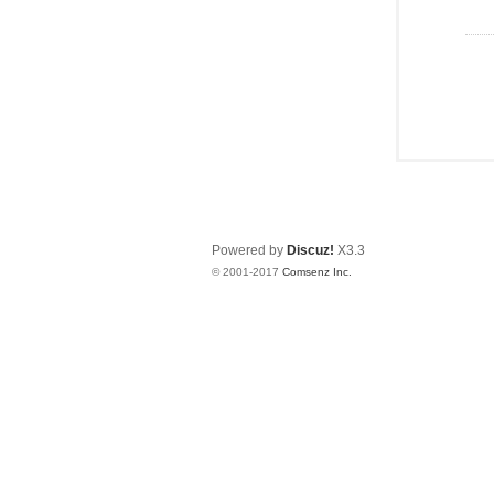
Powered by
Discuz!
X3.3
© 2001-2017
Comsenz Inc.