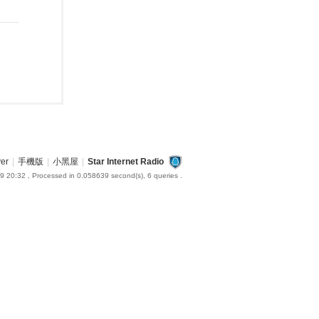
ver
|
手機版
|
小黑屋
|
Star Internet Radio
9 20:32
, Processed in 0.058639 second(s), 6 queries .