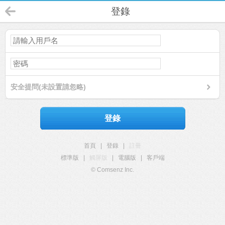
登錄
安全提問(未設置請忽略)
登錄
首頁
|
登錄
|
註冊
標準版
|
觸屏版
|
電腦版
|
客戶端
© Comsenz Inc.