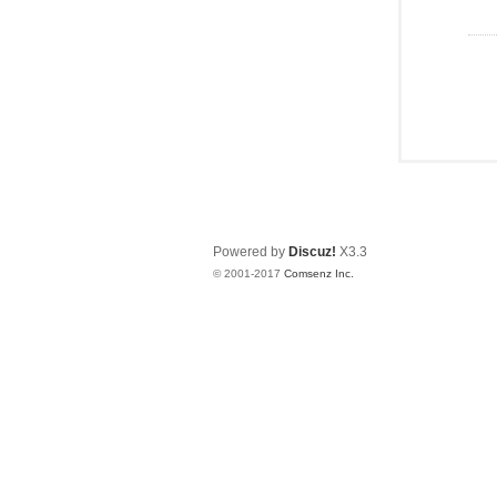
Powered by
Discuz!
X3.3
© 2001-2017
Comsenz Inc.