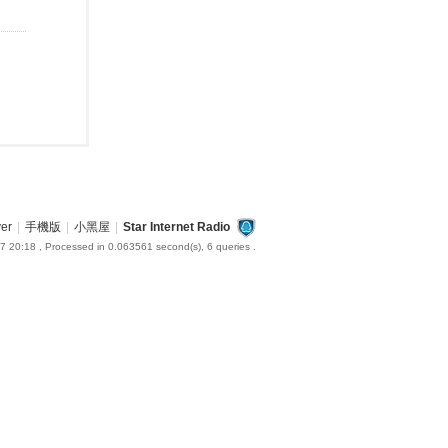
ver
|
手機版
|
小黑屋
|
Star Internet Radio
7 20:18
, Processed in 0.063561 second(s), 6 queries .